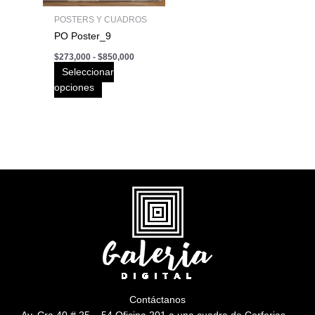
pueden
POSTERS Y CUADROS
elegir
PO Poster_9
en
$
273,000
-
$
850,000
la
Seleccionar
página
opciones
de
producto
Contáctanos