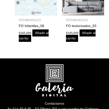
FOTOMURALES
FOTOMURALES
FO Infantiles_06
FO texturizados_03
Añadir al
Añadir al
$
165,000
$
165,000
carrito
carrito
Contáctanos
Av. Cra 40 # 25 – 54 Oficina 201 a una cuadra de Corferias –