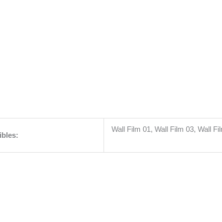
Wall Film 01, Wall Film 03, Wall Fi
ibles:
Este
Este
producto
producto
tiene
tiene
múltiples
múltiples
variantes.
variantes.