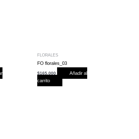
FLORALES
FO florales_03
ar
Añadir al
$
165,000
carrito