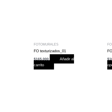
FOTOMURALES
FO
FO texturizados_01
FO
Añadir al
$
165,000
$
1
carrito
op