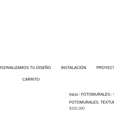
FO
texturizados_06
cantidad
RSONALIZAMOS TU DISEÑO
INSTALACIÓN
PROYEC
CARRITO
Inicio
/
FOTOMURALES
/ 
FOTOMURALES
,
TEXTU
$
165,000