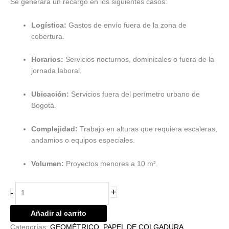
Se generará un recargo en los siguientes casos:
Logística:
Gastos de envío fuera de la zona de
cobertura.
Horarios:
Servicios nocturnos, dominicales o fuera de la
jornada laboral.
Ubicación:
Servicios fuera del perímetro urbano de
Bogotá.
Complejidad:
Trabajo en alturas que requiera escaleras,
andamios o equipos especiales.
Volumen:
Proyectos menores a 10 m².
+
-
Añadir al carrito
Categorías:
GEOMÉTRICO
,
PAPEL DE COLGADURA