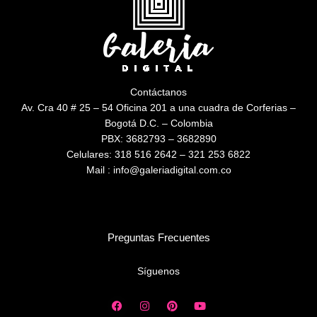
Contáctanos
Av. Cra 40 # 25 – 54 Oficina 201 a una cuadra de Corferias –
Bogotá D.C. – Colombia
PBX: 3682793 – 3682890
Celulares: 318 516 2642 – 321 253 6822
Mail : info@galeriadigital.com.co
Preguntas Frecuentes
Síguenos
F
I
P
Y
a
n
i
o