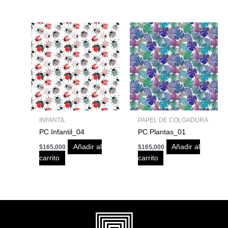
INFANTIL
PAPEL DE COLGADURA
PC Infantil_04
PC Plantas_01
Añadir al
Añadir al
$
165,000
$
165,000
carrito
carrito