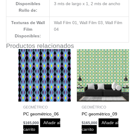
Disponibles
3 mts de largo x 1, 2 mts de ancho
Rollo de:
Texturas de Wall
Wall Film 01, Wall Film 03, Wall Film
Film
04
Disponibles:
Productos relacionados
GEOMÉTRICO
GEOMÉTRICO
PC geométrico_06
PC geométrico_09
Añadir al
Añadir al
$
165,000
$
165,000
carrito
carrito