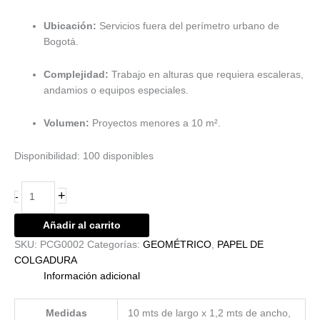
Ubicación:
Servicios fuera del perímetro urbano de
Bogotá.
Complejidad:
Trabajo en alturas que requiera escaleras,
andamios o equipos especiales.
Volumen:
Proyectos menores a 10 m².
Disponibilidad:
100 disponibles
+
-
Añadir al carrito
SKU:
PCG0002
Categorías:
GEOMÉTRICO
,
PAPEL DE
COLGADURA
Información adicional
Medidas
10 mts de largo x 1,2 mts de ancho,