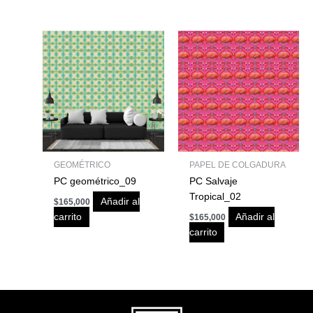
GEOMÉTRICO
PAPEL DE COLGADURA
PC geométrico_09
PC Salvaje
Tropical_02
Añadir al
$
165,000
carrito
Añadir al
$
165,000
carrito