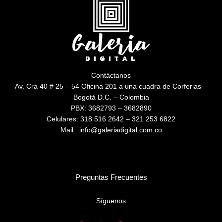
Contáctanos
Av. Cra 40 # 25 – 54 Oficina 201 a una cuadra de Corferias –
Bogotá D.C. – Colombia
PBX: 3682793 – 3682890
Celulares: 318 516 2642 – 321 253 6822
Mail : info@galeriadigital.com.co
Preguntas Frecuentes
Síguenos
F
I
P
Y