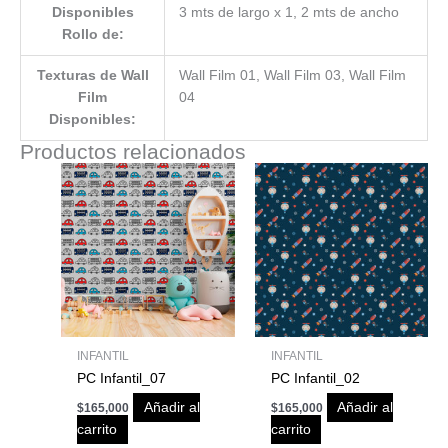
Disponibles
3 mts de largo x 1, 2 mts de ancho
Rollo de:
Texturas de Wall
Wall Film 01, Wall Film 03, Wall Film
Film
04
Disponibles:
Productos relacionados
INFANTIL
INFANTIL
PC Infantil_07
PC Infantil_02
Añadir al
Añadir al
$
165,000
$
165,000
carrito
carrito