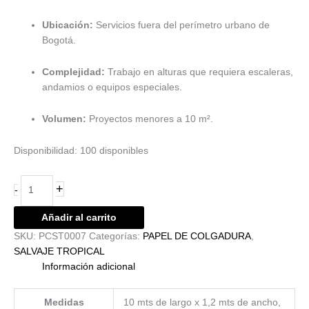
Ubicación:
Servicios fuera del perímetro urbano de
Bogotá.
Complejidad:
Trabajo en alturas que requiera escaleras,
andamios o equipos especiales.
Volumen:
Proyectos menores a 10 m².
Disponibilidad:
100 disponibles
+
-
Añadir al carrito
SKU:
PCST0007
Categorías:
PAPEL DE COLGADURA
,
SALVAJE TROPICAL
Información adicional
Medidas
10 mts de largo x 1,2 mts de ancho,