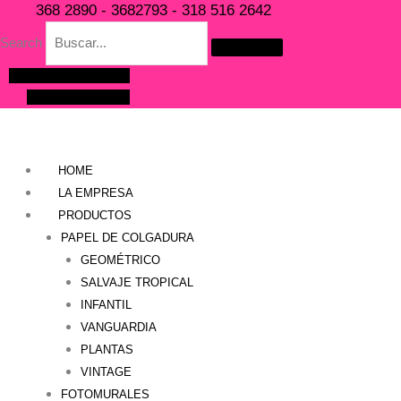
Ir
368 2890 - 3682793 - 318 516 2642
al
Search
contenido
Facebook
Instagram
Youtube
Pinterest
HOME
LA EMPRESA
PRODUCTOS
PAPEL DE COLGADURA
GEOMÉTRICO
SALVAJE TROPICAL
INFANTIL
VANGUARDIA
PLANTAS
VINTAGE
FOTOMURALES