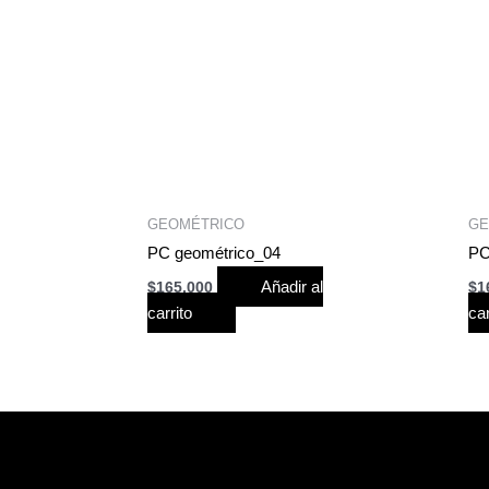
GEOMÉTRICO
GE
PC geométrico_04
PC
Añadir al
$
165,000
$
1
carrito
car