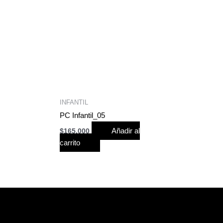
INFANTIL
PC Infantil_05
Añadir al
$
165,000
carrito