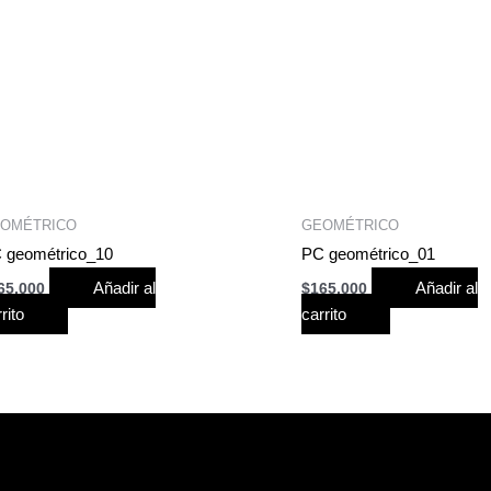
OMÉTRICO
GEOMÉTRICO
 geométrico_10
PC geométrico_01
Añadir al
Añadir al
65,000
$
165,000
rito
carrito