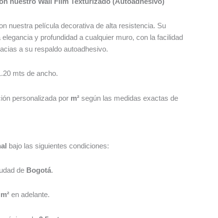
con nuestro Wall Film Texturizado (Autoadhesivo)
n nuestra película decorativa de alta resistencia. Su
elegancia y profundidad a cualquier muro, con la facilidad
gracias a su respaldo autoadhesivo.
1.20 mts de ancho.
ión personalizada por
m²
según las medidas exactas de
nal
bajo las siguientes condiciones:
iudad de
Bogotá
.
 m²
en adelante.